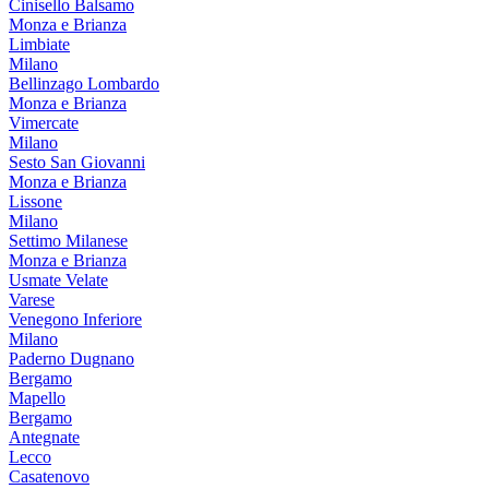
Cinisello Balsamo
Monza e Brianza
Limbiate
Milano
Bellinzago Lombardo
Monza e Brianza
Vimercate
Milano
Sesto San Giovanni
Monza e Brianza
Lissone
Milano
Settimo Milanese
Monza e Brianza
Usmate Velate
Varese
Venegono Inferiore
Milano
Paderno Dugnano
Bergamo
Mapello
Bergamo
Antegnate
Lecco
Casatenovo