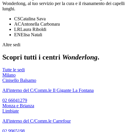
Wonderlong, al tuo servizio per la cura e il risanamento dei capelli
lunghi.
CS
Catalina Sava
AC
Antonella Carbonara
LR
Laura Riboldi
EN
Elisa Natali
Altre sedi
Scopri tutti i centri
Wonderlong
.
Tutte le sedi
Milano
Cinisello Balsamo
All'interno del C/Comm.le Il Gigante La Fontana
02 66041279
Monza e Brianza
Limbiate
All'interno del C/Comm.le Carrefour
02 9965198