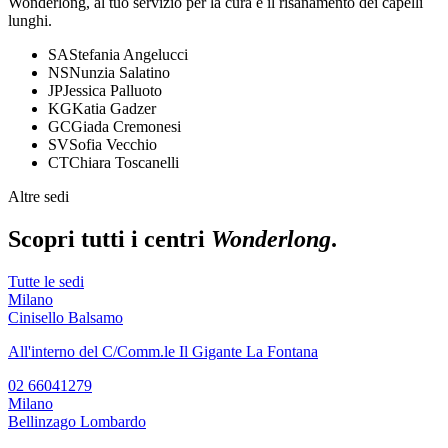
Wonderlong, al tuo servizio per la cura e il risanamento dei capelli
lunghi.
SA
Stefania Angelucci
NS
Nunzia Salatino
JP
Jessica Palluoto
KG
Katia Gadzer
GC
Giada Cremonesi
SV
Sofia Vecchio
CT
Chiara Toscanelli
Altre sedi
Scopri tutti i centri
Wonderlong
.
Tutte le sedi
Milano
Cinisello Balsamo
All'interno del C/Comm.le Il Gigante La Fontana
02 66041279
Milano
Bellinzago Lombardo