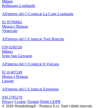
Milano
Bellinzago Lombardo
All'interno del C/Comm.le La Corte Lombarda
02 95780062
Monza e Brianza
Vimercate
All'interno del C/Comm.le Torri Bianche
039 6260326
Milano
Sesto San Giovanni
All'interno del C/Comm.le Il Vulcano
02 41407249
Monza e Brianza
Lissone
All'interno del C/Comm.le Esselunga
039 2785278
Privacy
·
Cookie
·
Termini
·
Diritti GDPR
©
2026
Wonderlong® · Produca S.r.l. Tutti i diritti riservati.