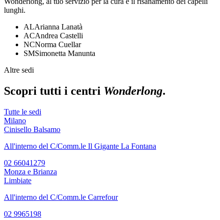
Wonderlong, al tuo servizio per la cura e il risanamento dei capelli
lunghi.
AL
Arianna Lanatà
AC
Andrea Castelli
NC
Norma Cuellar
SM
Simonetta Manunta
Altre sedi
Scopri tutti i centri
Wonderlong
.
Tutte le sedi
Milano
Cinisello Balsamo
All'interno del C/Comm.le Il Gigante La Fontana
02 66041279
Monza e Brianza
Limbiate
All'interno del C/Comm.le Carrefour
02 9965198