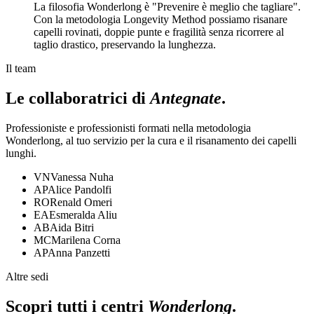
La filosofia Wonderlong è "Prevenire è meglio che tagliare".
Con la metodologia Longevity Method possiamo risanare
capelli rovinati, doppie punte e fragilità senza ricorrere al
taglio drastico, preservando la lunghezza.
Il team
Le collaboratrici di
Antegnate
.
Professioniste e professionisti formati nella metodologia
Wonderlong, al tuo servizio per la cura e il risanamento dei capelli
lunghi.
VN
Vanessa Nuha
AP
Alice Pandolfi
RO
Renald Omeri
EA
Esmeralda Aliu
AB
Aida Bitri
MC
Marilena Corna
AP
Anna Panzetti
Altre sedi
Scopri tutti i centri
Wonderlong
.