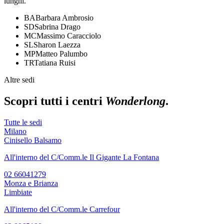
lunghi.
BA
Barbara Ambrosio
SD
Sabrina Drago
MC
Massimo Caracciolo
SL
Sharon Laezza
MP
Matteo Palumbo
TR
Tatiana Ruisi
Altre sedi
Scopri tutti i centri
Wonderlong
.
Tutte le sedi
Milano
Cinisello Balsamo
All'interno del C/Comm.le Il Gigante La Fontana
02 66041279
Monza e Brianza
Limbiate
All'interno del C/Comm.le Carrefour