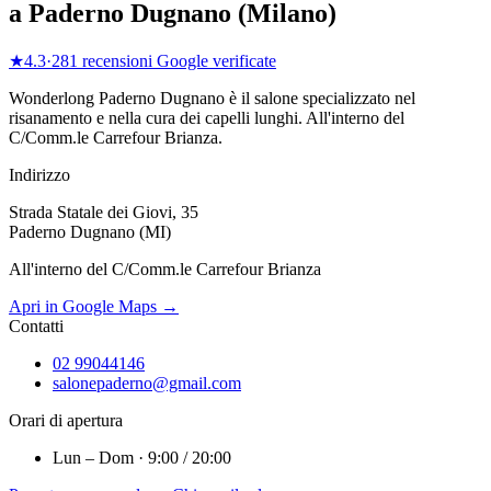
a
Paderno Dugnano
(
Milano
)
★
4.3
·
281
recensioni Google verificate
Wonderlong
Paderno Dugnano
è il salone specializzato nel
risanamento e nella cura dei capelli lunghi.
All'interno del
C/Comm.le Carrefour Brianza
.
Indirizzo
Strada Statale dei Giovi, 35
Paderno Dugnano (MI)
All'interno del C/Comm.le Carrefour Brianza
Apri in Google Maps →
Contatti
02 99044146
salonepaderno@gmail.com
Orari di apertura
Lun – Dom · 9:00 / 20:00