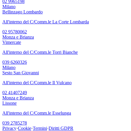
02 9965198
Milano
Bellinzago Lombardo
All'interno del C/Comm.le La Corte Lombarda
02 95780062
Monza e Brianza
Vimercate
All'interno del C/Comm.le Torri Bianche
039 6260326
Milano
Sesto San Giovanni
All'interno del C/Comm.le Il Vulcano
02 41407249
Monza e Brianza
Lissone
All'interno del C/Comm.le Esselunga
039 2785278
Privacy
·
Cookie
·
Termini
·
Diritti GDPR